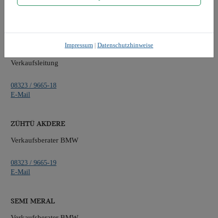
Verkauf
Impressum
|
Datenschutzhinweise
Andreas Fink
Verkaufsleitung
08323 / 9665-18
E-Mail
Zühtü Akdere
Verkaufsberater BMW
08323 / 9665-19
E-Mail
Semi Meral
Verkaufsberater BMW