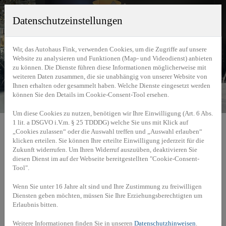
Datenschutzeinstellungen
Wir, das Autohaus Fink, verwenden Cookies, um die Zugriffe auf unsere
Website zu analysieren und Funktionen (Map- und Videodienst) anbieten
zu können. Die Dienste führen diese Informationen möglicherweise mit
weiteren Daten zusammen, die sie unabhängig von unserer Website von
Ihnen erhalten oder gesammelt haben. Welche Dienste eingesetzt werden
können Sie den Details im Cookie-Consent-Tool ersehen.
Um diese Cookies zu nutzen, benötigen wir Ihre Einwilligung (Art. 6 Abs.
1 lit. a DSGVO i.V.m. § 25 TDDDG) welche Sie uns mit Klick auf
Home
»
Unternehmen
»
Ansprechpartner
„Cookies zulassen“ oder die Auswahl treffen und „Auswahl erlauben“
klicken erteilen. Sie können Ihre erteilte Einwilligung jederzeit für die
Zukunft widerrufen. Um Ihren Widerruf auszuüben, deaktivieren Sie
diesen Dienst im auf der Webseite bereitgestellten "Cookie-Consent-
Tool".
Ansprechpartner
Wenn Sie unter 16 Jahre alt sind und Ihre Zustimmung zu freiwilligen
Diensten geben möchten, müssen Sie Ihre Erziehungsberechtigten um
Erlaubnis bitten.
Weitere Informationen finden Sie in unseren
Datenschutzhinweisen
.