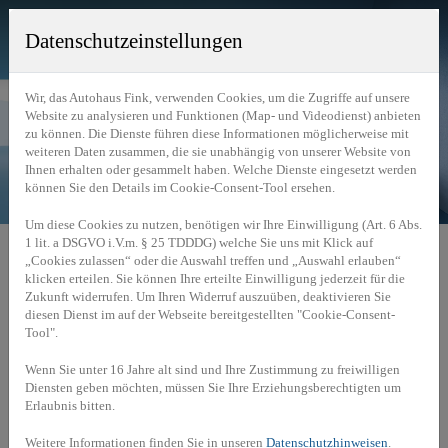
Datenschutzeinstellungen
Wir, das Autohaus Fink, verwenden Cookies, um die Zugriffe auf unsere
Website zu analysieren und Funktionen (Map- und Videodienst) anbieten
zu können. Die Dienste führen diese Informationen möglicherweise mit
weiteren Daten zusammen, die sie unabhängig von unserer Website von
Ihnen erhalten oder gesammelt haben. Welche Dienste eingesetzt werden
können Sie den Details im Cookie-Consent-Tool ersehen.
Um diese Cookies zu nutzen, benötigen wir Ihre Einwilligung (Art. 6 Abs.
1 lit. a DSGVO i.V.m. § 25 TDDDG) welche Sie uns mit Klick auf
Fahrzeuge
»
Gebraucht- & Vorführwagen
„Cookies zulassen“ oder die Auswahl treffen und „Auswahl erlauben“
klicken erteilen. Sie können Ihre erteilte Einwilligung jederzeit für die
Freude am Fahren erleben mit unseren BMW Neuwagen.
Zukunft widerrufen. Um Ihren Widerruf auszuüben, deaktivieren Sie
diesen Dienst im auf der Webseite bereitgestellten "Cookie-Consent-
Tool".
Wenn Sie unter 16 Jahre alt sind und Ihre Zustimmung zu freiwilligen
Diensten geben möchten, müssen Sie Ihre Erziehungsberechtigten um
Erlaubnis bitten.
Sie wollen ein Fahrzeug testen?
Weitere Informationen finden Sie in unseren
Datenschutzhinweisen
.