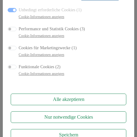
Unbedingt erforderliche Cookies (1)
Sehr gerne! Buchen Sie sich eine Probefahrt.
Cookie-Informationen anzeigen
Performance und Statistik Cookies (3)
Cookie-Informationen anzeigen
Ihr gewünschter Gebrauchtwagen ist nicht dabei?
Cookies für Marketingzwecke (1)
Kontaktieren Sie uns! Täglich gibt es neue Jahreswagen
Cookie-Informationen anzeigen
in unserem BMW Pool.
Funktionale Cookies (2)
Cookie-Informationen anzeigen
Alle akzeptieren
Zu unseren Neuwagen
Nur notwendige Cookies
Speichern