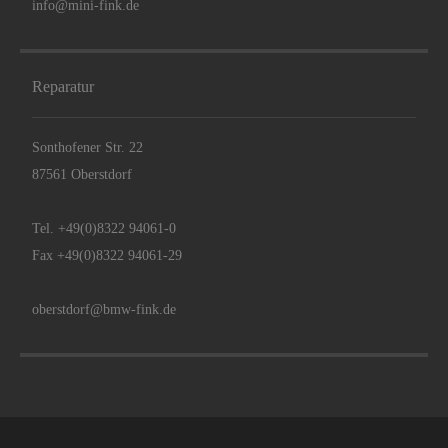
Tel.
+49(0)8322 94061-0
Fax +49(0)8322 94061-29
oberstdorf@bmw-fink.de
Autohaus Fink ist exklusiver Premium-Partner von AC
Schnitzer:
Impressum
Barrierefreiheitserklärung