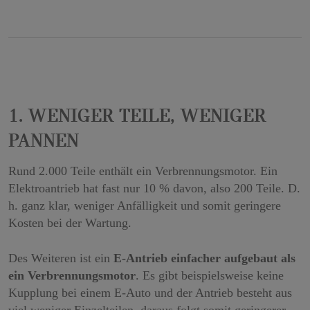
Pannen
Rund 2.000 Teile enthält ein Verbrennungsmotor. Ein
Elektroantrieb hat fast nur 10 % davon, also 200 Teile. D.
h. ganz klar, weniger Anfälligkeit und somit geringere
Kosten bei der Wartung.
Des Weiteren ist ein
E-Antrieb einfacher aufgebaut als
ein Verbrennungsmotor
. Es gibt beispielsweise keine
Kupplung bei einem E-Auto und der Antrieb besteht aus
viel weniger Einzelteilen, daraus folgt somit geringerer
Verschleiß und deutlich günstigere laufende Kosten.
Luft- und Ölfilter-Wechsel fällt ab sofort weg. Ebenfalls
der Wechsel von Zündkerzen. Oftmals ist bei einem
Elektroauto lediglich der Wechsel der Brems- als auch
Kühlflüssigkeit für die Elektroauto-Batterie notwendig.
Ebenso fällt der regelmäßige Ölwechsel nicht mehr an.