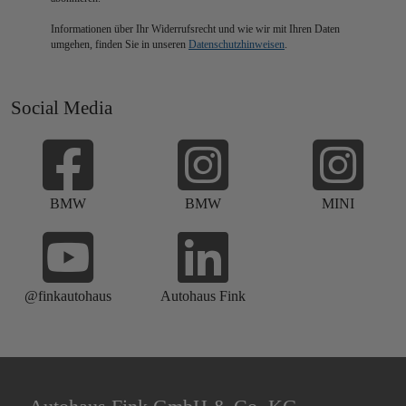
BMW
BMW
MINI
@finkautohaus
Autohaus Fink
Autohaus Fink GmbH & Co. KG
BMW Vertragshändler
BMW Service
MINI Agent
MINI Next
MINI Service