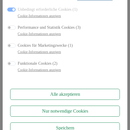
Unbedingt erforderliche Cookies (1)
Cookie-Informationen anzeigen
Performance und Statistik Cookies (3)
Cookie-Informationen anzeigen
#eAuto: Yes/No?
Cookies für Marketingzwecke (1)
Es gibt viele Gründe für das Fahren mit einem
Cookie-Informationen anzeigen
Elektroauto. Wir verraten Ihnen die
Top 5 warum
Funktionale Cookies (2)
Elektromobilität für Sie attraktiv ist.
Cookie-Informationen anzeigen
Egal ob
Nachhaltigkeit, steuerliche Vorteile, höhere
Effizienz
oder
reduzierte Betriebskosten
. Wir zeigen
Ihnen hier einfach und schnell auf, warum
Elektroautos
Alle akzeptieren
für
die Mobilität der Zukunft
sprechen.
Nur notwendige Cookies
Speichern