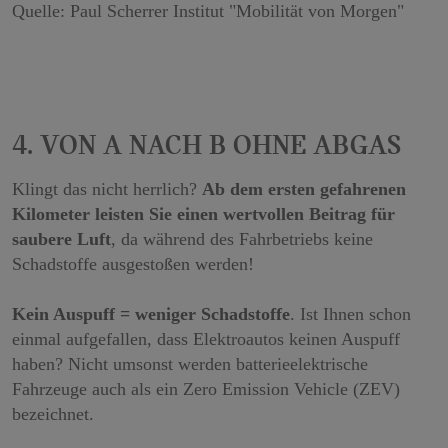
Kilometer leisten Sie einen wertvollen Beitrag für
saubere Luft
, da während des Fahrbetriebs keine
Schadstoffe ausgestoßen werden!
Kein Auspuff = weniger Schadstoffe
. Ist Ihnen schon
einmal aufgefallen, dass Elektroautos keinen Auspuff
haben? Nicht umsonst werden batterieelektrische
Fahrzeuge auch als ein Zero Emission Vehicle (ZEV)
bezeichnet.
Fahrzeuge mit Verbrennungsmotoren hingegen stoßen
gewaltige Mengen an Schadstoffen für unsere Luft aus:
Kohlenmonoxid, Stickoxide und Feinstaub sind für uns
Menschen schädlich.