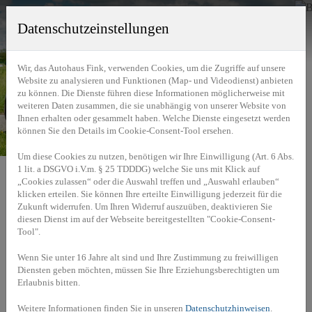
Datenschutzeinstellungen
Elektromobilität
»
5 Gründe für Elektromobilität
Wir, das Autohaus Fink, verwenden Cookies, um die Zugriffe auf unsere
Website zu analysieren und Funktionen (Map- und Videodienst) anbieten
5 Gründe für
zu können. Die Dienste führen diese Informationen möglicherweise mit
weiteren Daten zusammen, die sie unabhängig von unserer Website von
Ihnen erhalten oder gesammelt haben. Welche Dienste eingesetzt werden
Elektromobilität
können Sie den Details im Cookie-Consent-Tool ersehen.
Um diese Cookies zu nutzen, benötigen wir Ihre Einwilligung (Art. 6 Abs.
Wir schaffen Klarheit bei den fünf klassischen Mythen
1 lit. a DSGVO i.V.m. § 25 TDDDG) welche Sie uns mit Klick auf
und Vorurteilen rund um das Thema Elektrofahrzeuge.
„Cookies zulassen“ oder die Auswahl treffen und „Auswahl erlauben“
klicken erteilen. Sie können Ihre erteilte Einwilligung jederzeit für die
Wie viel Fahrspaß bieten E-Autos? Wie alltagstauglich
Zukunft widerrufen. Um Ihren Widerruf auszuüben, deaktivieren Sie
sind sie? Und ist das Laden wirklich so kompliziert?
diesen Dienst im auf der Webseite bereitgestellten "Cookie-Consent-
Finden Sie es heraus.
Tool".
Wenn Sie unter 16 Jahre alt sind und Ihre Zustimmung zu freiwilligen
Diensten geben möchten, müssen Sie Ihre Erziehungsberechtigten um
Erlaubnis bitten.
Weitere Informationen finden Sie in unseren
Datenschutzhinweisen
.