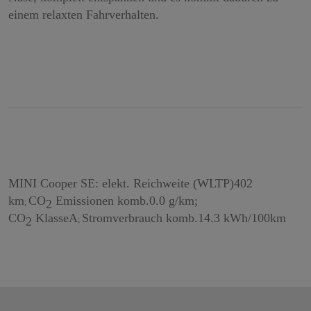
MINI Cooper SE: elekt. Reichweite (WLTP)402
km
CO
Emissionen komb.0.0 g/km;
2
;
CO
KlasseA
Stromverbrauch komb.14.3 kWh/100km
2
;
Newsletter-Anmeldung
E-Mail-Adresse:
Diese Themen interessieren mich:
BMW
MINI