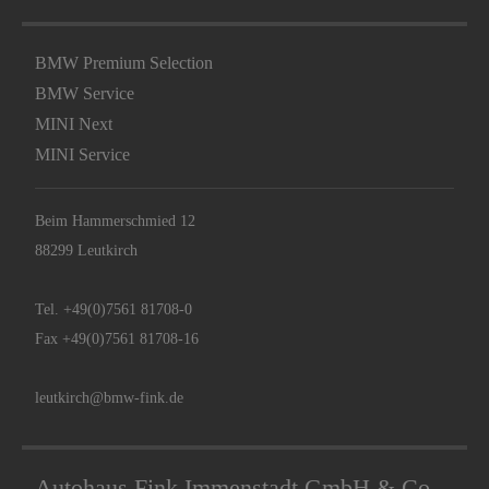
Beim Hammerschmied 12
88299 Leutkirch
Tel.
+49(0)7561 81708-0
Fax +49(0)7561 81708-16
leutkirch@bmw-fink.de
Autohaus Fink Immenstadt GmbH & Co.
KG
BMW Vertragshändler
BMW M Stützpunkt
BMW Premium Selection
BMW Service