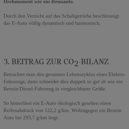
3. Beitrag zur CO
-Bilanz
2
Betrachtet man den gesamten Lebenszyklus eines Elektro-
Fahrzeugs, dann schneidet dies doppelt so gut ab wie ein
Benzin/Diesel-Fahrzeug in vergleichbarer Größe.
So hinterlässt ein E-Auto ökologisch gesehen einen
Reifenabdruck von 122,2 g/km. Wohingegen ein Benzin
Auto bei 293,7 g/km liegt.
Quelle: Paul Scherrer Institut "Mobilität von Morgen"
4. Von A nach B ohne Abgas
Klingt das nicht herrlich?
Ab dem ersten gefahrenen