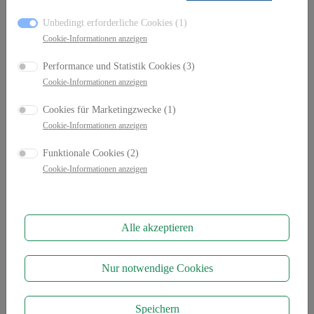
07.-09. August 2026
Nürburgring (D) - Oldtimer Grand-Prix
Nürburgring
Unbedingt erforderliche Cookies (1)
29.-30. August 2026
Red Bull Ring (A)
Cookie-Informationen anzeigen
04.-06. September
Brünn (CZ) - Brünn FIA Zone
16.-18. Oktober 2026
Jochpass Oldtimer Memorial Bad Hindelang
Performance und Statistik Cookies (3)
Cookie-Informationen anzeigen
Cookies für Marketingzwecke (1)
Cookie-Informationen anzeigen
Funktionale Cookies (2)
Cookie-Informationen anzeigen
Alle akzeptieren
Marco Fink gewinnt beide
Nur notwendige Cookies
Rennen des Velom Sportscar
Speichern