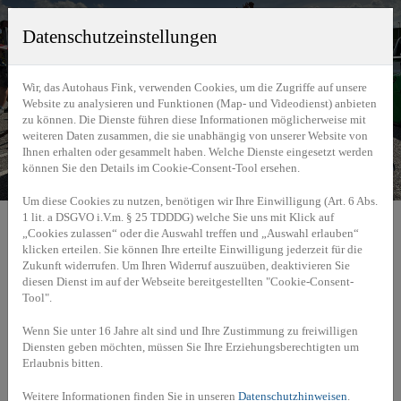
Datenschutzeinstellungen
Wir, das Autohaus Fink, verwenden Cookies, um die Zugriffe auf unsere
Website zu analysieren und Funktionen (Map- und Videodienst) anbieten
zu können. Die Dienste führen diese Informationen möglicherweise mit
weiteren Daten zusammen, die sie unabhängig von unserer Website von
Ihnen erhalten oder gesammelt haben. Welche Dienste eingesetzt werden
können Sie den Details im Cookie-Consent-Tool ersehen.
Um diese Cookies zu nutzen, benötigen wir Ihre Einwilligung (Art. 6 Abs.
1 lit. a DSGVO i.V.m. § 25 TDDDG) welche Sie uns mit Klick auf
Home
»
Motorsport
»
Sports Car Challenge 2026
„Cookies zulassen“ oder die Auswahl treffen und „Auswahl erlauben“
klicken erteilen. Sie können Ihre erteilte Einwilligung jederzeit für die
Zukunft widerrufen. Um Ihren Widerruf auszuüben, deaktivieren Sie
diesen Dienst im auf der Webseite bereitgestellten "Cookie-Consent-
Tool".
Termine 2026
Wenn Sie unter 16 Jahre alt sind und Ihre Zustimmung zu freiwilligen
Diensten geben möchten, müssen Sie Ihre Erziehungsberechtigten um
17.-19. April 2026
Mugello (I) - P9-Challenge (Gast Starter)
Erlaubnis bitten.
08.-10. Mai 2026
Hockenheimring (D) - Jim Clark Revival
Hockenheim
Weitere Informationen finden Sie in unseren
Datenschutzhinweisen
.