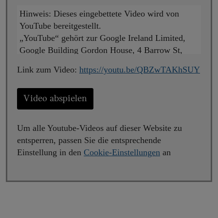
Hinweis:
Dieses eingebettete Video wird von
YouTube bereitgestellt.
„YouTube“ gehört zur Google Ireland Limited,
Google Building Gordon House, 4 Barrow St,
Dublin, D04 E5W5, Ireland („Google“). Beim
Link zum Video:
https://youtu.be/QBZwTAKhSUY
Abspielen wird eine Verbindung zu den Servern
von YouTube hergestellt. Dabei wird YouTube
mitgeteilt, welche Seiten Sie besuchen. Wenn Sie
Video abspielen
in Ihrem YouTube-Account eingeloggt sind, kann
YouTube Ihr Surfverhalten Ihnen persönlich
Um alle Youtube-Videos auf dieser Website zu
zuzuordnen. Dies verhindern Sie, indem Sie sich
entsperren, passen Sie die entsprechende
vorher aus Ihrem YouTube-Account ausloggen.
Einstellung in den
Cookie-Einstellungen
an
Wird ein YouTube-Video gestartet, setzt der
Anbieter Cookies ein, die Hinweise über das
Nutzerverhalten sammeln.