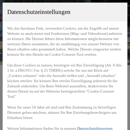
Datenschutzeinstellungen
Wir, das Autohaus Fink, verwenden Cookies, um die Zugriffe auf unsere
Website zu analysieren und Funktionen (Map- und Videodienst) anbieten
zu können. Die Dienste führen diese Informationen möglicherweise mit
weiteren Daten zusammen, die sie unabhängig von unserer Website von
Ihnen erhalten oder gesammelt haben. Welche Dienste eingesetzt werden
können Sie den Details im Cookie-Consent-Tool ersehen.
Um diese Cookies zu nutzen, benötigen wir Ihre Einwilligung (Art. 6 Abs.
1 lit. a DSGVO i.V.m. § 25 TDDDG) welche Sie uns mit Klick auf
Home
»
Motorsport
»
Sports Car Challenge 2024
„Cookies zulassen“ oder die Auswahl treffen und „Auswahl erlauben“
klicken erteilen. Sie können Ihre erteilte Einwilligung jederzeit für die
Zukunft widerrufen. Um Ihren Widerruf auszuüben, deaktivieren Sie
diesen Dienst im auf der Webseite bereitgestellten "Cookie-Consent-
Tool".
Sports Car Challenge
Wenn Sie unter 16 Jahre alt sind und Ihre Zustimmung zu freiwilligen
2024
Diensten geben möchten, müssen Sie Ihre Erziehungsberechtigten um
Erlaubnis bitten.
Weitere Informationen finden Sie in unseren
Datenschutzhinweisen
.