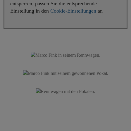
zuzuordnen. Dies verhindern Sie, indem Sie sich
entsperren, passen Sie die entsprechende
vorher aus Ihrem YouTube-Account ausloggen.
Einstellung in den
Cookie-Einstellungen
an
Wird ein YouTube-Video gestartet, setzt der
Anbieter Cookies ein, die Hinweise über das
Nutzerverhalten sammeln.
Wer das Speichern von Cookies für das Google-
Ads-Programm deaktiviert hat, wird auch beim
Anschauen von YouTube-Videos mit keinen
solchen Cookies rechnen müssen. YouTube legt
aber auch in anderen Cookies nicht-
personenbezogene Nutzungsinformationen ab.
Möchten Sie dies verhindern, so müssen Sie das
Speichern von Cookies im Browser blockieren.
Weitere Informationen zum Datenschutz bei
„YouTube“ finden Sie in der