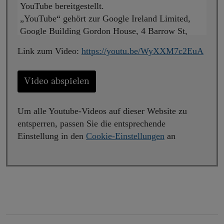
YouTube bereitgestellt.
„YouTube“ gehört zur Google Ireland Limited,
Google Building Gordon House, 4 Barrow St,
Dublin, D04 E5W5, Ireland („Google“). Beim
Link zum Video:
https://youtu.be/WyXXM7c2EuA
Abspielen wird eine Verbindung zu den Servern
von YouTube hergestellt. Dabei wird YouTube
mitgeteilt, welche Seiten Sie besuchen. Wenn Sie
Video abspielen
in Ihrem YouTube-Account eingeloggt sind, kann
YouTube Ihr Surfverhalten Ihnen persönlich
Um alle Youtube-Videos auf dieser Website zu
zuzuordnen. Dies verhindern Sie, indem Sie sich
entsperren, passen Sie die entsprechende
vorher aus Ihrem YouTube-Account ausloggen.
Einstellung in den
Cookie-Einstellungen
an
Wird ein YouTube-Video gestartet, setzt der
Anbieter Cookies ein, die Hinweise über das
Nutzerverhalten sammeln.
Wer das Speichern von Cookies für das Google-
Ads-Programm deaktiviert hat, wird auch beim