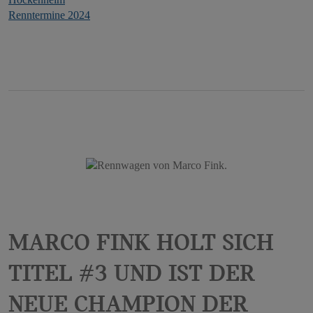
aber auch in anderen Cookies nicht-
Renntermine 2024
personenbezogene Nutzungsinformationen ab.
Möchten Sie dies verhindern, so müssen Sie das
Speichern von Cookies im Browser blockieren.
Weitere Informationen zum Datenschutz bei
„YouTube“ finden Sie in der
Datenschutzerklärung des Anbieters unter:
https://policies.google.com/privacy?hl=de&gl=de
Marco Fink holt sich
Titel #3 und ist der
neue Champion der