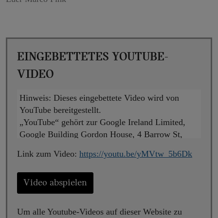
Eingebettetes YouTube-
Video
Hinweis:
Dieses eingebettete Video wird von
YouTube bereitgestellt.
„YouTube“ gehört zur Google Ireland Limited,
Google Building Gordon House, 4 Barrow St,
Dublin, D04 E5W5, Ireland („Google“). Beim
Link zum Video:
https://youtu.be/yMVtw_5b6Dk
Abspielen wird eine Verbindung zu den Servern
von YouTube hergestellt. Dabei wird YouTube
mitgeteilt, welche Seiten Sie besuchen. Wenn Sie
Video abspielen
in Ihrem YouTube-Account eingeloggt sind, kann
YouTube Ihr Surfverhalten Ihnen persönlich
Um alle Youtube-Videos auf dieser Website zu