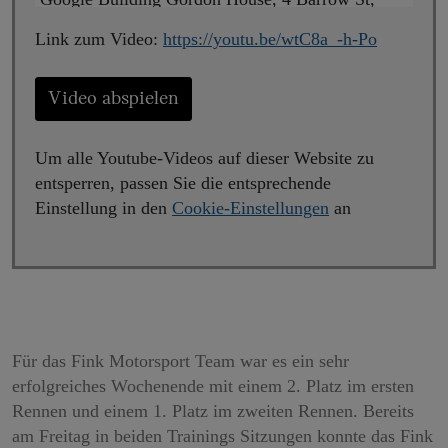
Dublin, D04 E5W5, Ireland („Google“). Beim
Link zum Video:
https://youtu.be/wtC8a_-h-Po
Abspielen wird eine Verbindung zu den Servern
von YouTube hergestellt. Dabei wird YouTube
mitgeteilt, welche Seiten Sie besuchen. Wenn Sie
Video abspielen
in Ihrem YouTube-Account eingeloggt sind, kann
YouTube Ihr Surfverhalten Ihnen persönlich
Um alle Youtube-Videos auf dieser Website zu
zuzuordnen. Dies verhindern Sie, indem Sie sich
entsperren, passen Sie die entsprechende
vorher aus Ihrem YouTube-Account ausloggen.
Einstellung in den
Cookie-Einstellungen
an
Wird ein YouTube-Video gestartet, setzt der
Anbieter Cookies ein, die Hinweise über das
Nutzerverhalten sammeln.
Wer das Speichern von Cookies für das Google-
Für das Fink Motorsport Team war es ein sehr
Ads-Programm deaktiviert hat, wird auch beim
erfolgreiches Wochenende mit einem 2. Platz im ersten
Anschauen von YouTube-Videos mit keinen
Rennen und einem 1. Platz im zweiten Rennen. Bereits
solchen Cookies rechnen müssen. YouTube legt
am Freitag in beiden Trainings Sitzungen konnte das Fink