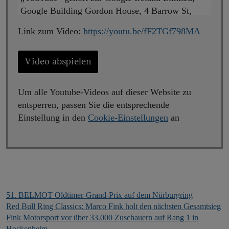
Google Building Gordon House, 4 Barrow St,
Dublin, D04 E5W5, Ireland („Google“). Beim
Link zum Video:
https://youtu.be/fF2TGf798MA
Abspielen wird eine Verbindung zu den Servern
von YouTube hergestellt. Dabei wird YouTube
mitgeteilt, welche Seiten Sie besuchen. Wenn Sie
Video abspielen
in Ihrem YouTube-Account eingeloggt sind, kann
YouTube Ihr Surfverhalten Ihnen persönlich
Um alle Youtube-Videos auf dieser Website zu
zuzuordnen. Dies verhindern Sie, indem Sie sich
entsperren, passen Sie die entsprechende
vorher aus Ihrem YouTube-Account ausloggen.
Einstellung in den
Cookie-Einstellungen
an
Wird ein YouTube-Video gestartet, setzt der
Anbieter Cookies ein, die Hinweise über das
Nutzerverhalten sammeln.
Wer das Speichern von Cookies für das Google-
51. BELMOT Oldtimer-Grand-Prix auf dem Nürburgring
Ads-Programm deaktiviert hat, wird auch beim
Red Bull Ring Classics: Marco Fink holt den nächsten Gesamtsieg
Anschauen von YouTube-Videos mit keinen
Fink Motorsport vor über 33.000 Zuschauern auf Rang 1 in
solchen Cookies rechnen müssen. YouTube legt
Hockenheim