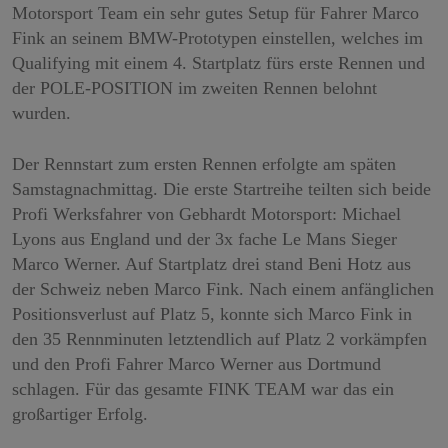
aber auch in anderen Cookies nicht-
Motorsport Team ein sehr gutes Setup für Fahrer Marco
personenbezogene Nutzungsinformationen ab.
Fink an seinem BMW-Prototypen einstellen, welches im
Möchten Sie dies verhindern, so müssen Sie das
Qualifying mit einem 4. Startplatz fürs erste Rennen und
Speichern von Cookies im Browser blockieren.
der POLE-POSITION im zweiten Rennen belohnt
wurden.
Weitere Informationen zum Datenschutz bei
„YouTube“ finden Sie in der
Der Rennstart zum ersten Rennen erfolgte am späten
Datenschutzerklärung des Anbieters unter:
Samstagnachmittag. Die erste Startreihe teilten sich beide
https://policies.google.com/privacy?hl=de&gl=de
Profi Werksfahrer von Gebhardt Motorsport: Michael
Lyons aus England und der 3x fache Le Mans Sieger
Marco Werner. Auf Startplatz drei stand Beni Hotz aus
der Schweiz neben Marco Fink. Nach einem anfänglichen
Positionsverlust auf Platz 5, konnte sich Marco Fink in
den 35 Rennminuten letztendlich auf Platz 2 vorkämpfen
und den Profi Fahrer Marco Werner aus Dortmund
schlagen. Für das gesamte FINK TEAM war das ein
großartiger Erfolg.