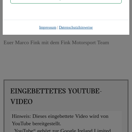
automotive erfolgreich ausprobieren.
Ich bedanke mich für die tatkräftige Unterstützung und
freue mich auf einen tollen Saisonauftakt.
Impressum
|
Datenschutzhinweise
Euer Marco Fink mit dem Fink Motorsport Team
Eingebettetes YouTube-
Video
Hinweis:
Dieses eingebettete Video wird von
YouTube bereitgestellt.
„YouTube“ gehört zur Google Ireland Limited,